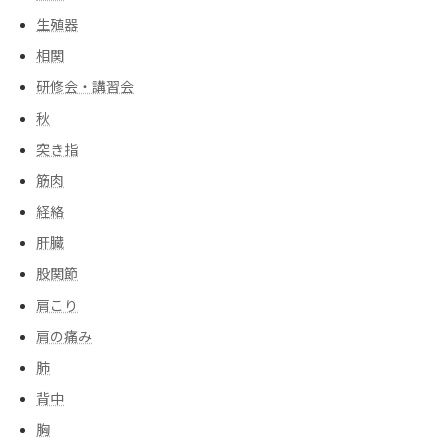
生殖器
相関
研修会・講習会
秋
突き指
筋肉
経絡
肝臓
股関節
肩こり
肩の痛み
肺
背中
胸