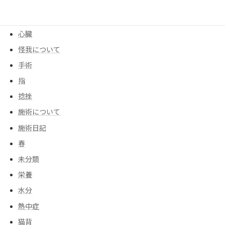
尻もち
後遺症
心臓
怪我について
手術
指
捻挫
施術について
施術日記
春
未分類
栄養
水分
熱中症
猫背