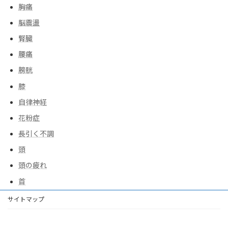
胸痛
脳震盪
腎臓
腰痛
膀胱
膝
自律神経
花粉症
長引く不調
頭
頭の疲れ
首
サイトマップ