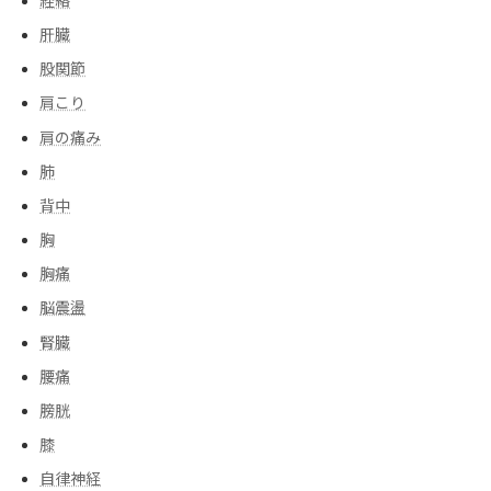
経絡
肝臓
股関節
肩こり
肩の痛み
肺
背中
胸
胸痛
脳震盪
腎臓
腰痛
膀胱
膝
自律神経