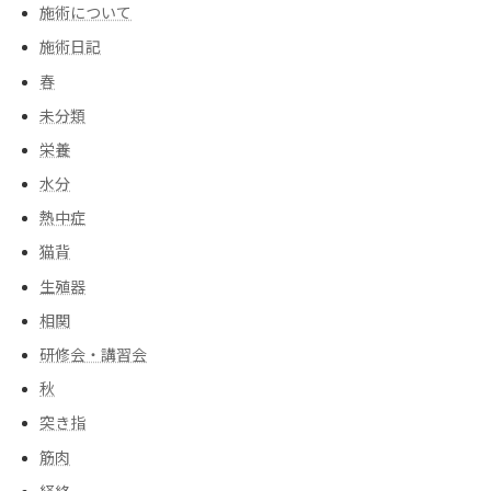
施術について
施術日記
春
未分類
栄養
水分
熱中症
猫背
生殖器
相関
研修会・講習会
秋
突き指
筋肉