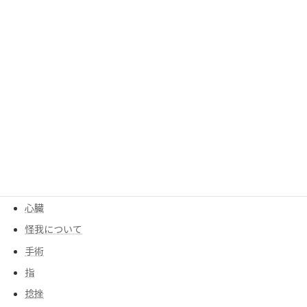
呼吸器
四十肩、五十肩
均整センター
均整について
大腰筋
季節
寒暖差
尻もち
後遺症
心臓
怪我について
手術
指
捻挫