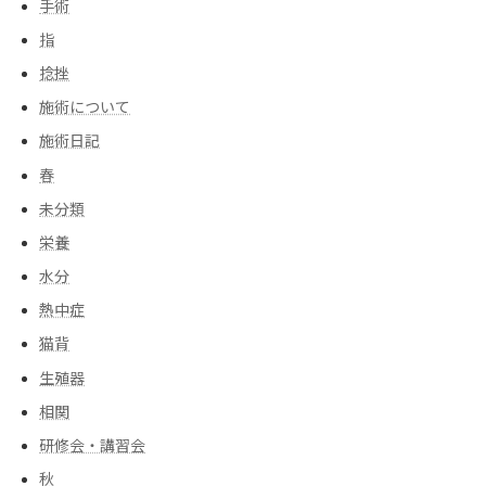
手術
指
捻挫
施術について
施術日記
春
未分類
栄養
水分
熱中症
猫背
生殖器
相関
研修会・講習会
秋