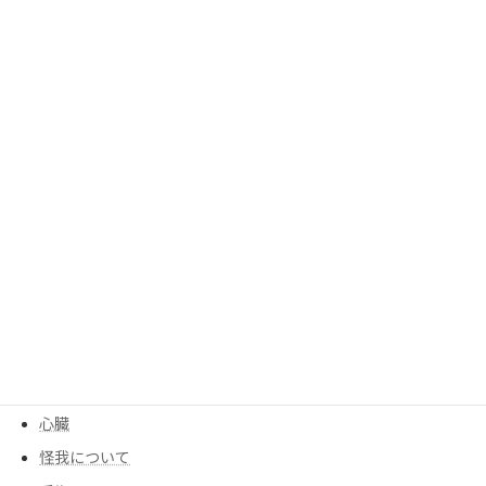
副腎
勉強
呼吸
呼吸器
四十肩、五十肩
均整センター
均整について
大腰筋
季節
寒暖差
尻もち
後遺症
心臓
怪我について