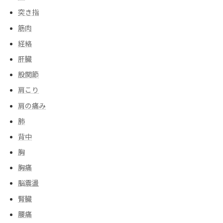
突き指
筋肉
経絡
肝臓
股関節
肩こり
肩の痛み
肺
背中
胸
胸痛
脳震盪
腎臓
腰痛