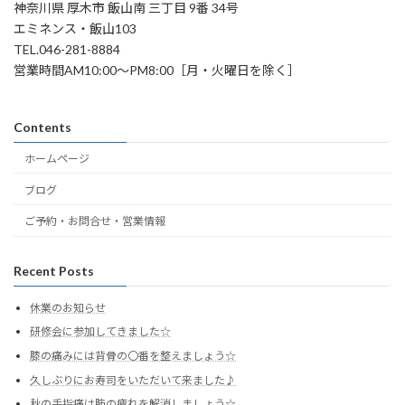
神奈川県 厚木市 飯山南 三丁目 9番 34号
エミネンス・飯山103
TEL.046-281-8884
営業時間AM10:00～PM8:00［月・火曜日を除く］
Contents
ホームページ
ブログ
ご予約・お問合せ・営業情報
Recent Posts
休業のお知らせ
研修会に参加してきました☆
膝の痛みには背骨の〇番を整えましょう☆
久しぶりにお寿司をいただいて来ました♪
秋の手指痛は肺の疲れを解消しましょう☆