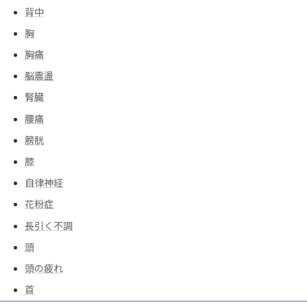
背中
胸
胸痛
脳震盪
腎臓
腰痛
膀胱
膝
自律神経
花粉症
長引く不調
頭
頭の疲れ
首