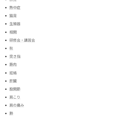
熱中症
猫背
生殖器
相関
研修会・講習会
秋
突き指
筋肉
経絡
肝臓
股関節
肩こり
肩の痛み
肺