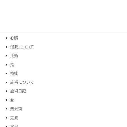
季節
寒暖差
尻もち
後遺症
心臓
怪我について
手術
指
捻挫
施術について
施術日記
春
未分類
栄養
水分