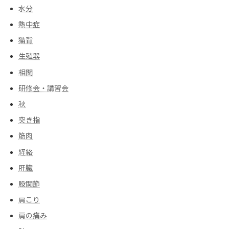
水分
熱中症
猫背
生殖器
相関
研修会・講習会
秋
突き指
筋肉
経絡
肝臓
股関節
肩こり
肩の痛み