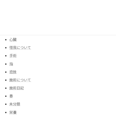
季節
寒暖差
尻もち
後遺症
心臓
怪我について
手術
指
捻挫
施術について
施術日記
春
未分類
栄養