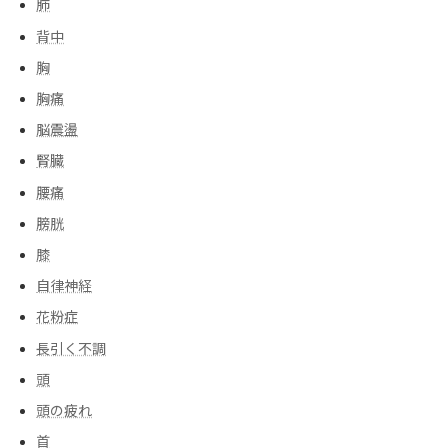
肺
背中
胸
胸痛
脳震盪
腎臓
腰痛
膀胱
膝
自律神経
花粉症
長引く不調
頭
頭の疲れ
首