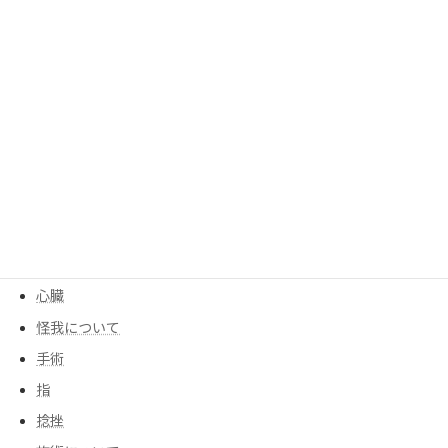
呼吸器
四十肩、五十肩
均整センター
均整について
大腰筋
季節
寒暖差
尻もち
後遺症
心臓
怪我について
手術
指
捻挫