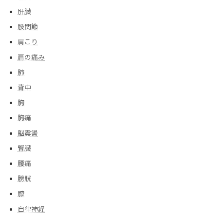
肝臓
股関節
肩こり
肩の痛み
肺
背中
胸
胸痛
脳震盪
腎臓
腰痛
膀胱
膝
自律神経