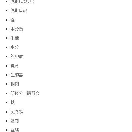
施術について
施術日記
春
未分類
栄養
水分
熱中症
猫背
生殖器
相関
研修会・講習会
秋
突き指
筋肉
経絡