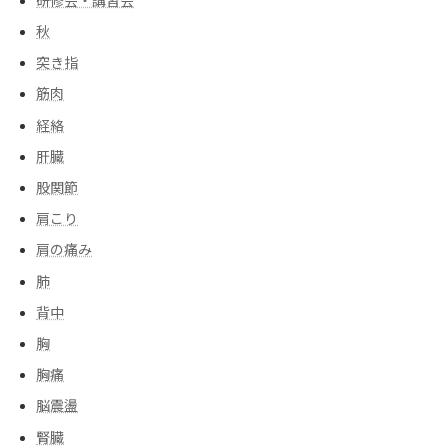
研修会・講習会
秋
突き指
筋肉
経絡
肝臓
股関節
肩こり
肩の痛み
肺
背中
胸
胸痛
脳震盪
腎臓