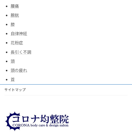
腰痛
膀胱
膝
自律神経
花粉症
長引く不調
頭
頭の疲れ
首
サイトマップ