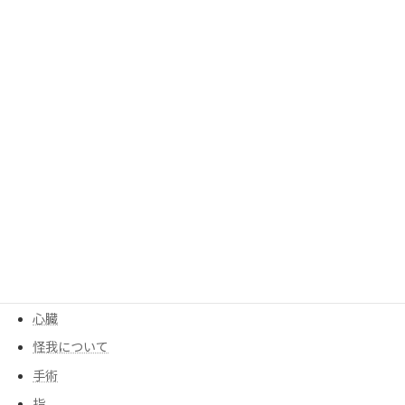
勉強
呼吸
呼吸器
四十肩、五十肩
均整センター
均整について
大腰筋
季節
寒暖差
尻もち
後遺症
心臓
怪我について
手術
指