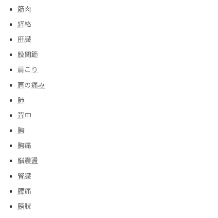
筋肉
経絡
肝臓
股関節
肩こり
肩の痛み
肺
背中
胸
胸痛
脳震盪
腎臓
腰痛
膀胱