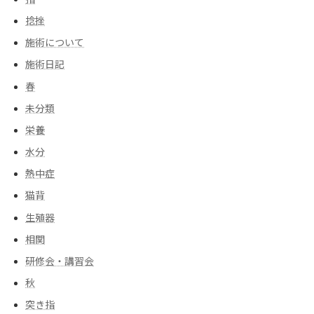
捻挫
施術について
施術日記
春
未分類
栄養
水分
熱中症
猫背
生殖器
相関
研修会・講習会
秋
突き指