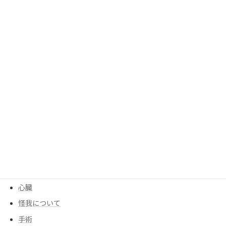
勉強
呼吸
呼吸器
四十肩、五十肩
均整センター
均整について
大腰筋
季節
寒暖差
尻もち
後遺症
心臓
怪我について
手術