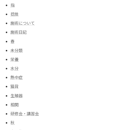
指
捻挫
施術について
施術日記
春
未分類
栄養
水分
熱中症
猫背
生殖器
相関
研修会・講習会
秋