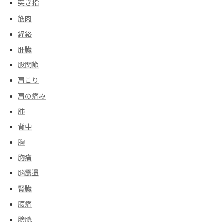
突き指
筋肉
経絡
肝臓
股関節
肩こり
肩の痛み
肺
背中
胸
胸痛
脳震盪
腎臓
腰痛
膀胱