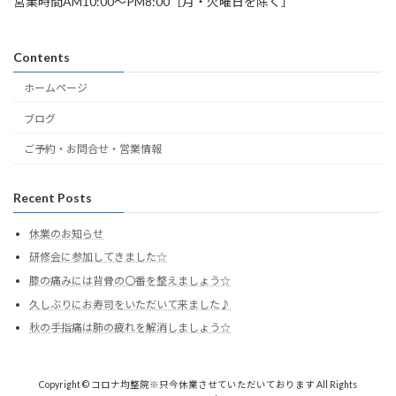
営業時間AM10:00～PM8:00［月・火曜日を除く］
Contents
ホームページ
ブログ
ご予約・お問合せ・営業情報
Recent Posts
休業のお知らせ
研修会に参加してきました☆
膝の痛みには背骨の〇番を整えましょう☆
久しぶりにお寿司をいただいて来ました♪
秋の手指痛は肺の疲れを解消しましょう☆
Copyright © コロナ均整院※只今休業させていただいております All Rights