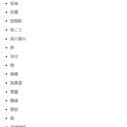
経絡
肝臓
股関節
肩こり
肩の痛み
肺
背中
胸
胸痛
脳震盪
腎臓
腰痛
膀胱
膝
自律神経