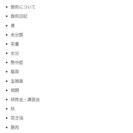
施術について
施術日記
春
未分類
栄養
水分
熱中症
猫背
生殖器
相関
研修会・講習会
秋
突き指
筋肉