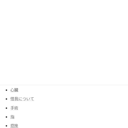
呼吸
呼吸器
四十肩、五十肩
均整センター
均整について
大腰筋
季節
寒暖差
尻もち
後遺症
心臓
怪我について
手術
指
捻挫