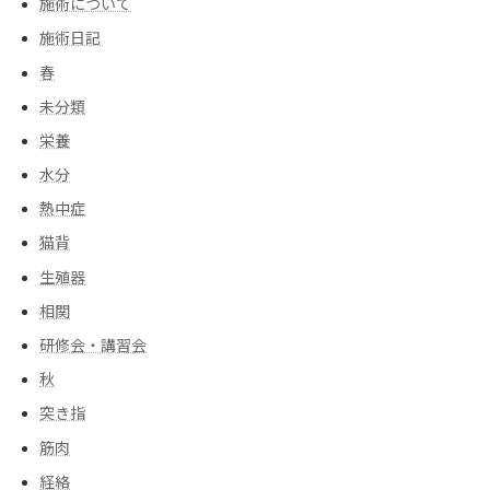
施術について
施術日記
春
未分類
栄養
水分
熱中症
猫背
生殖器
相関
研修会・講習会
秋
突き指
筋肉
経絡