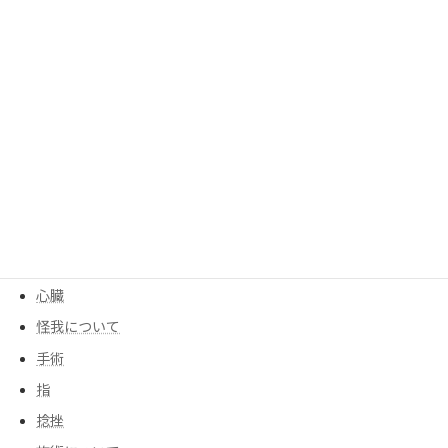
呼吸器
四十肩、五十肩
均整センター
均整について
大腰筋
季節
寒暖差
尻もち
後遺症
心臓
怪我について
手術
指
捻挫