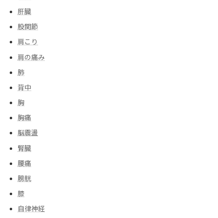
肝臓
股関節
肩こり
肩の痛み
肺
背中
胸
胸痛
脳震盪
腎臓
腰痛
膀胱
膝
自律神経