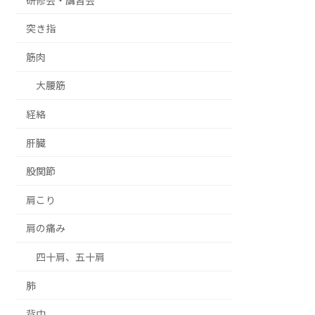
研修会・講習会
突き指
筋肉
大腰筋
経絡
肝臓
股関節
肩こり
肩の痛み
四十肩、五十肩
肺
背中