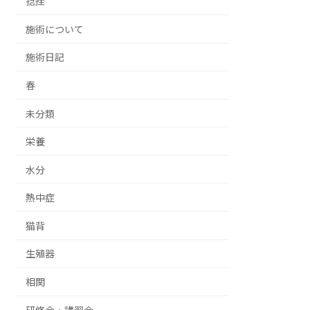
捻挫
施術について
施術日記
春
未分類
栄養
水分
熱中症
猫背
生殖器
相関