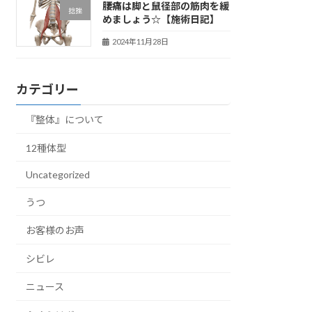
腰痛は脚と鼠径部の筋肉を緩
捻挫
めましょう☆【施術日記】
2024年11月28日
カテゴリー
『整体』について
12種体型
Uncategorized
うつ
お客様のお声
シビレ
ニュース