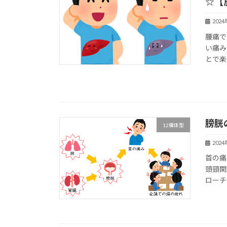
☆【
202
腰痛で
い痛み
とで楽
膀胱
12種体型
202
首の痛
頭頸関
ローチ