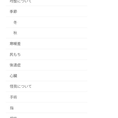
均整について
季節
冬
秋
寒暖差
尻もち
後遺症
心臓
怪我について
手術
指