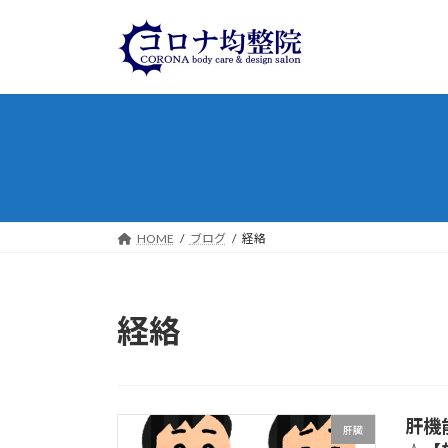
コ
ナ
ン
ビ
テ
ゲ
ン
ー
ツ
シ
へ
ョ
ス
ン
キ
に
ッ
移
プ
動
HOME
ブログ
経絡
経絡
肝機
肝臓