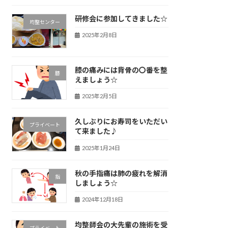
研修会に参加してきました☆
均整センター
2025年2月8日
膝の痛みには背骨の〇番を整
膝
えましょう☆
2025年2月5日
久しぶりにお寿司をいただい
プライベート
て来ました♪
2025年1月24日
秋の手指痛は肺の疲れを解消
指
しましょう☆
2024年12月18日
均整師会の大先輩の施術を受