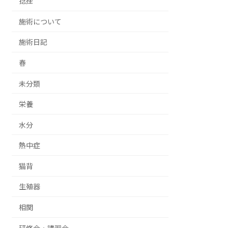
捻挫
施術について
施術日記
春
未分類
栄養
水分
熱中症
猫背
生殖器
相関