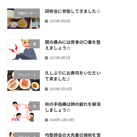
研修会に参加してきました☆
均整センター
2025年2月8日
膝の痛みには背骨の〇番を整
膝
えましょう☆
2025年2月5日
久しぶりにお寿司をいただい
プライベート
て来ました♪
2025年1月24日
秋の手指痛は肺の疲れを解消
指
しましょう☆
2024年12月18日
均整師会の大先輩の施術を受