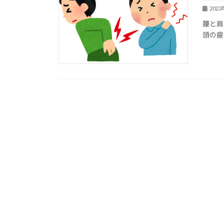
202
腰と肩
頭の疲