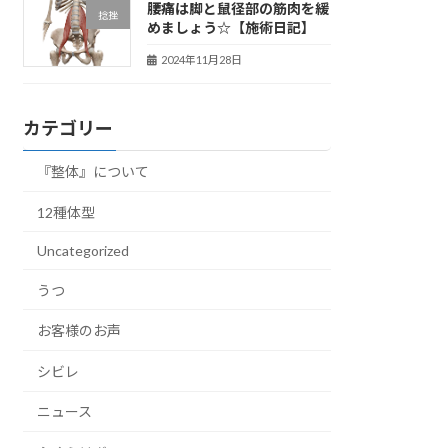
腰痛は脚と鼠径部の筋肉を緩
捻挫
めましょう☆【施術日記】
2024年11月28日
カテゴリー
『整体』について
12種体型
Uncategorized
うつ
お客様のお声
シビレ
ニュース