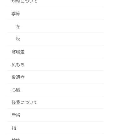
均整について
季節
冬
秋
寒暖差
尻もち
後遺症
心臓
怪我について
手術
指