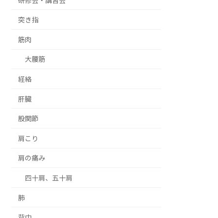
研修会・講習会
突き指
筋肉
大腰筋
経絡
肝臓
股関節
肩こり
肩の痛み
四十肩、五十肩
肺
背中