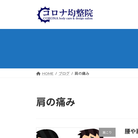
コ
ナ
ン
ビ
テ
ゲ
ン
ー
ツ
シ
へ
ョ
ス
ン
キ
に
ッ
移
プ
動
HOME
ブログ
肩の痛み
肩の痛み
腰や
肩こり