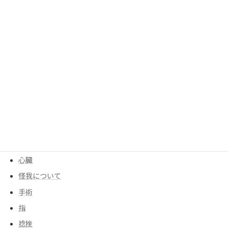
呼吸
呼吸器
四十肩、五十肩
均整センター
均整について
大腰筋
季節
寒暖差
尻もち
後遺症
心臓
怪我について
手術
指
捻挫