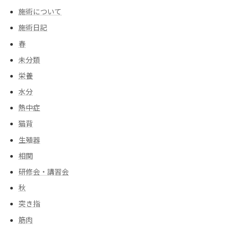
施術について
施術日記
春
未分類
栄養
水分
熱中症
猫背
生殖器
相関
研修会・講習会
秋
突き指
筋肉