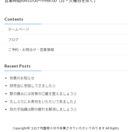
営業時間AM10:00～PM8:00［月・火曜日を除く］
Contents
ホームページ
ブログ
ご予約・お問合せ・営業情報
Recent Posts
休業のお知らせ
研修会に参加してきました☆
膝の痛みには背骨の〇番を整えましょう☆
久しぶりにお寿司をいただいて来ました♪
秋の手指痛は肺の疲れを解消しましょう☆
Copyright © コロナ均整院※只今休業させていただいております All Rights