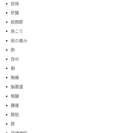
経絡
肝臓
股関節
肩こり
肩の痛み
肺
背中
胸
胸痛
脳震盪
腎臓
腰痛
膀胱
膝
自律神経