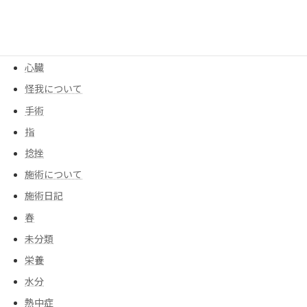
寒暖差
尻もち
後遺症
心臓
怪我について
手術
指
捻挫
施術について
施術日記
春
未分類
栄養
水分
熱中症