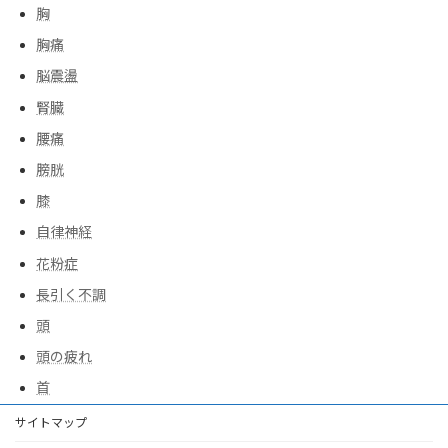
胸
胸痛
脳震盪
腎臓
腰痛
膀胱
膝
自律神経
花粉症
長引く不調
頭
頭の疲れ
首
サイトマップ