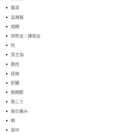
猫背
生殖器
相関
研修会・講習会
秋
突き指
筋肉
経絡
肝臓
股関節
肩こり
肩の痛み
肺
背中