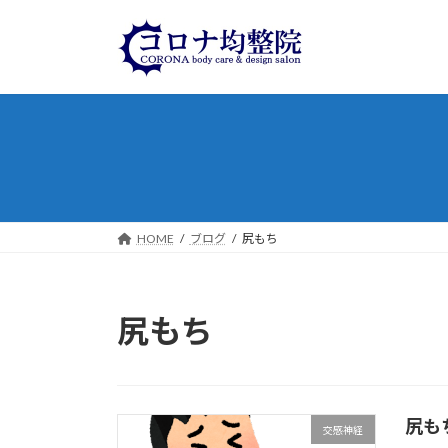
コ
ナ
ン
ビ
テ
ゲ
ン
ー
ツ
シ
へ
ョ
ス
ン
キ
に
ッ
移
プ
動
HOME
ブログ
尻もち
尻もち
尻も
交感神経