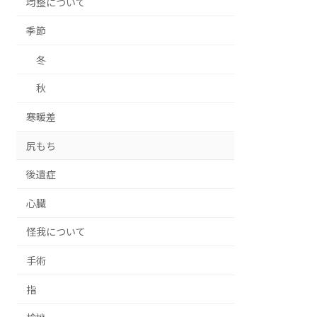
均整について
季節
冬
秋
寒暖差
尻もち
後遺症
心臓
怪我について
手術
指