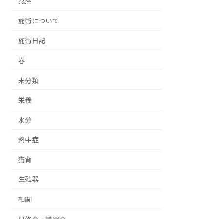
捻挫
施術について
施術日記
春
未分類
栄養
水分
熱中症
猫背
生殖器
相関