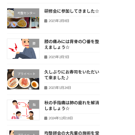
研修会に参加してきました☆
均整センター
2025年2月8日
膝の痛みには背骨の〇番を整
膝
えましょう☆
2025年2月5日
久しぶりにお寿司をいただい
プライベート
て来ました♪
2025年1月24日
秋の手指痛は肺の疲れを解消
指
しましょう☆
2024年12月18日
均整師会の大先輩の施術を受