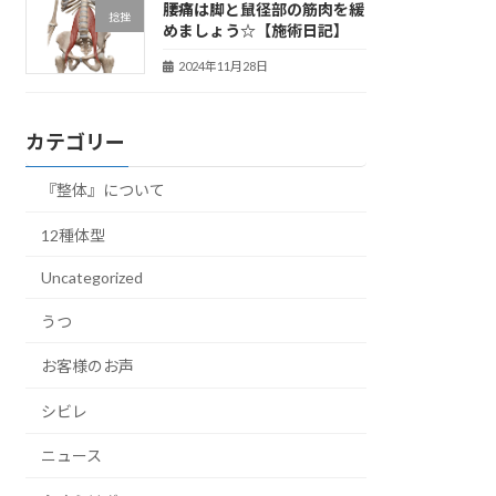
腰痛は脚と鼠径部の筋肉を緩
捻挫
めましょう☆【施術日記】
2024年11月28日
カテゴリー
『整体』について
12種体型
Uncategorized
うつ
お客様のお声
シビレ
ニュース