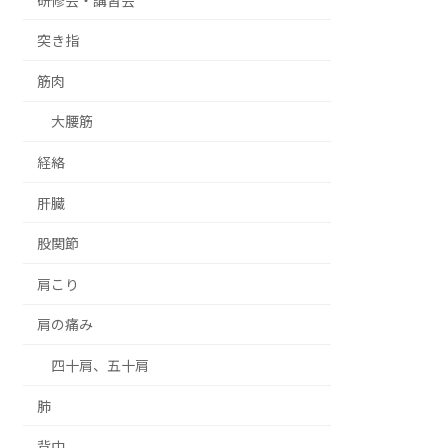
研修会・講習会
突き指
筋肉
大腰筋
経絡
肝臓
股関節
肩こり
肩の痛み
四十肩、五十肩
肺
背中