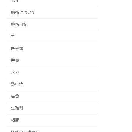
捻挫
施術について
施術日記
春
未分類
栄養
水分
熱中症
猫背
生殖器
相関