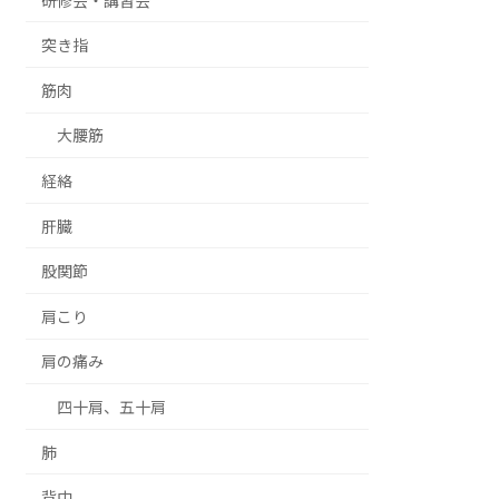
研修会・講習会
突き指
筋肉
大腰筋
経絡
肝臓
股関節
肩こり
肩の痛み
四十肩、五十肩
肺
背中