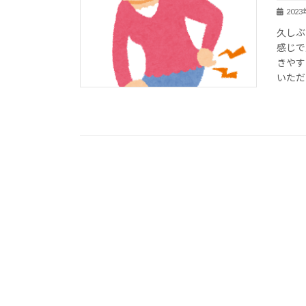
202
久しぶ
感じで
きやす
いただ