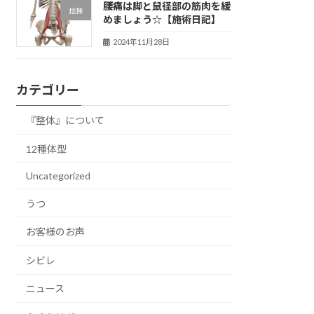
腰痛は脚と鼠径部の筋肉を緩
捻挫
めましょう☆【施術日記】
2024年11月28日
カテゴリー
『整体』について
12種体型
Uncategorized
うつ
お客様のお声
シビレ
ニュース