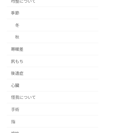
均整について
季節
冬
秋
寒暖差
尻もち
後遺症
心臓
怪我について
手術
指