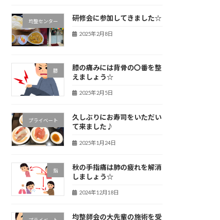
研修会に参加してきました☆
均整センター
2025年2月8日
膝の痛みには背骨の〇番を整
膝
えましょう☆
2025年2月5日
久しぶりにお寿司をいただい
プライベート
て来ました♪
2025年1月24日
秋の手指痛は肺の疲れを解消
指
しましょう☆
2024年12月18日
均整師会の大先輩の施術を受