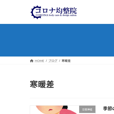
コ
ナ
ン
ビ
テ
ゲ
ン
ー
ツ
シ
へ
ョ
ス
ン
キ
に
ッ
移
プ
動
HOME
ブログ
寒暖差
寒暖差
季節
交感神経