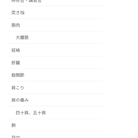
研修会・講習会
突き指
筋肉
大腰筋
経絡
肝臓
股関節
肩こり
肩の痛み
四十肩、五十肩
肺
背中