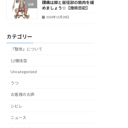
腰痛は脚と鼠径部の筋肉を緩
捻挫
めましょう☆【施術日記】
2024年11月28日
カテゴリー
『整体』について
12種体型
Uncategorized
うつ
お客様のお声
シビレ
ニュース