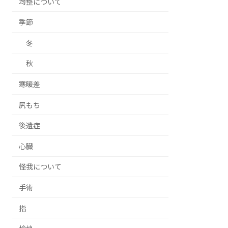
均整について
季節
冬
秋
寒暖差
尻もち
後遺症
心臓
怪我について
手術
指