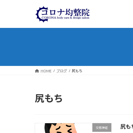
コ
ナ
ン
ビ
テ
ゲ
ン
ー
ツ
シ
へ
ョ
ス
ン
キ
に
ッ
移
プ
動
HOME
ブログ
尻もち
尻もち
尻も
交感神経