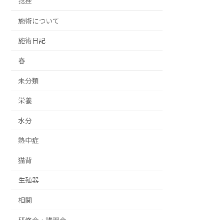
捻挫
施術について
施術日記
春
未分類
栄養
水分
熱中症
猫背
生殖器
相関