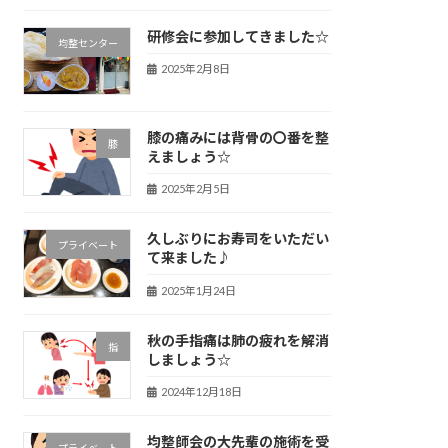
研修会に参加してきました☆
均整センター
2025年2月8日
膝の痛みには背骨の〇番を整
膝
えましょう☆
2025年2月5日
久しぶりにお寿司をいただい
プライベート
て来ました♪
2025年1月24日
秋の手指痛は肺の疲れを解消
指
しましょう☆
2024年12月18日
均整師会の大先輩の施術を受