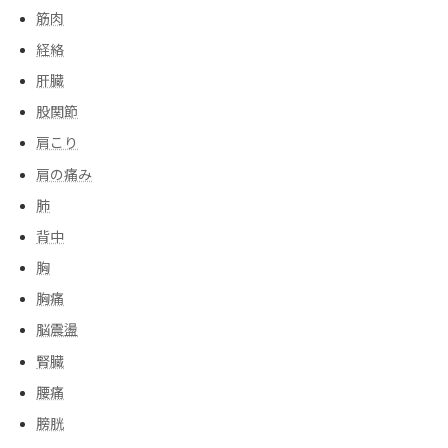
筋肉
経絡
肝臓
股関節
肩こり
肩の痛み
肺
背中
胸
胸痛
脳震盪
腎臓
腰痛
膀胱