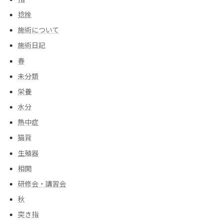
捻挫
施術について
施術日記
春
未分類
栄養
水分
熱中症
猫背
生殖器
相関
研修会・講習会
秋
突き指