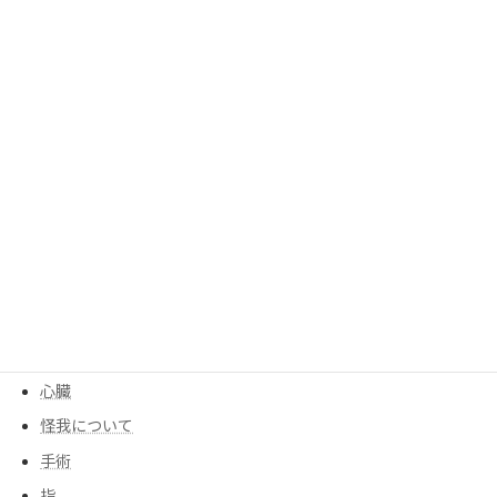
勉強
呼吸
呼吸器
四十肩、五十肩
均整センター
均整について
大腰筋
季節
寒暖差
尻もち
後遺症
心臓
怪我について
手術
指