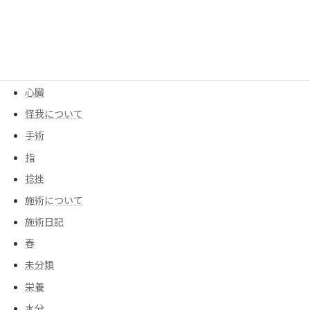
季節
寒暖差
尻もち
後遺症
心臓
怪我について
手術
指
捻挫
施術について
施術日記
春
未分類
栄養
水分