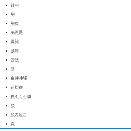
背中
胸
胸痛
脳震盪
腎臓
腰痛
膀胱
膝
自律神経
花粉症
長引く不調
頭
頭の疲れ
首