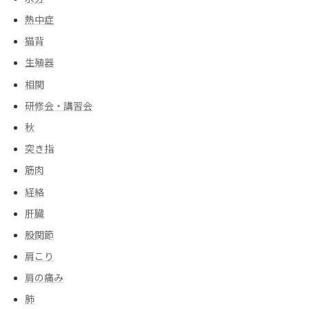
熱中症
猫背
生殖器
相関
研修会・講習会
秋
突き指
筋肉
経絡
肝臓
股関節
肩こり
肩の痛み
肺